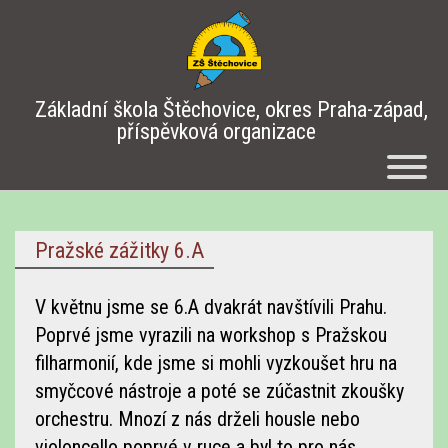
Základní škola Štěchovice, okres Praha-západ,
příspěvková organizace
Pražské zážitky 6.A
V květnu jsme se 6.A dvakrát navštívili Prahu.
Poprvé jsme vyrazili na workshop s Pražskou
filharmonií, kde jsme si mohli vyzkoušet hru na
smyčcové nástroje a poté se zúčastnit zkoušky
orchestru. Mnozí z nás drželi housle nebo
violoncello poprvé v ruce a byl to pro nás